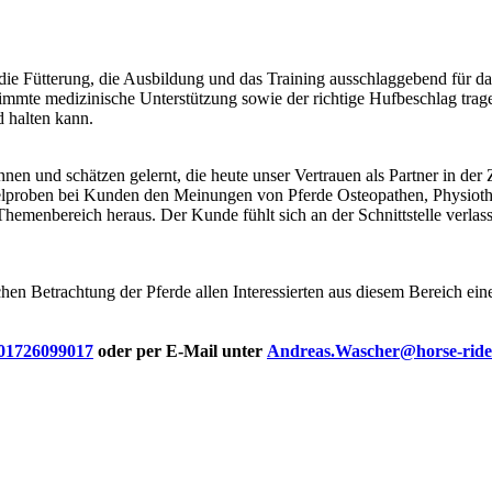
ie Fütterung, die Ausbildung und das Training ausschlaggebend für da
timmte medizinische Unterstützung sowie der richtige Hufbeschlag trage
d halten kann.
nen und schätzen gelernt, die heute unser Vertrauen als Partner in de
lproben bei Kunden den Meinungen von Pferde Osteopathen, Physiothera
Themenbereich heraus. Der Kunde fühlt sich an der Schnittstelle verlass
hen Betrachtung der Pferde allen Interessierten aus diesem Bereich ein
01726099017
oder per E-Mail unter
Andreas.Wascher@horse-rider