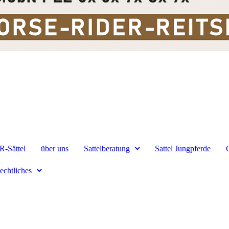
R-Sättel
über uns
Sattelberatung
Sattel Jungpferde
echtliches