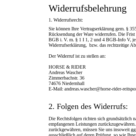
Widerrufsbelehrung
1. Widerrufsrecht:
Sie können Ihre Vertragserklärung gem. § 3
Rücksendung der Ware widerrufen. Die Frist b
BGB i. V. m. § 1 I 1, 2 und 4 BGB-Info V, j
Widerrufserklärung, bzw. das rechtzeitige A
Der Widerruf ist zu stellen an:
HORSE & RIDER
Andreas Wascher
Zimmerbachstr. 36
74676 Niedernhall
E-Mail: andreas.wascher@horse-rider-reitspor
2. Folgen des Widerrufs:
Die Rechtsfolgen richten sich grundsätzlich n
empfangenen Leistungen zurückzugewähren. K
zurückgewähren, müssen Sie uns insoweit ggf.
ausschließlich auf deren Prüfung, so wie I