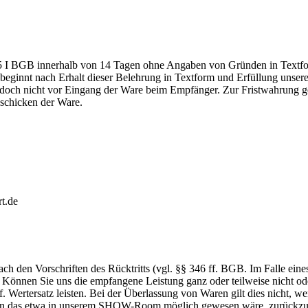
55 I BGB innerhalb von 14 Tagen ohne Angaben von Gründen in Textfor
eginnt nach Erhalt dieser Belehrung in Textform und Erfüllung unsere
edoch nicht vor Eingang der Ware beim Empfänger. Zur Fristwahrung g
bschicken der Ware.
t.de
ach den Vorschriften des Rücktritts (vgl. §§ 346 ff. BGB. Im Falle eine
önnen Sie uns die empfangene Leistung ganz oder teilweise nicht ode
 Wertersatz leisten. Bei der Überlassung von Waren gilt dies nicht, w
hnen das etwa in unserem SHOW-Room möglich gewesen wäre, zurückzufü