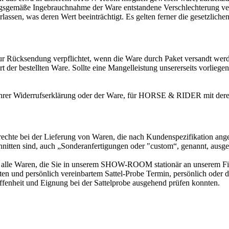
ngsgemäße Ingebrauchnahme der Ware entstandene Verschlechterung ver
assen, was deren Wert beeinträchtigt. Es gelten ferner die gesetzlic
ur Rücksendung verpflichtet, wenn die Ware durch Paket versandt werd
er bestellten Ware. Sollte eine Mangelleistung unsererseits vorliegen,
g Ihrer Widerrufserklärung oder der Ware, für HORSE & RIDER mit de
echte bei der Lieferung von Waren, die nach Kundenspezifikation angef
hnitten sind, auch „Sonderanfertigungen oder "custom“, genannt, ausge
lle Waren, die Sie in unserem SHOW-ROOM stationär an unserem Firme
ten und persönlich vereinbartem Sattel-Probe Termin, persönlich oder d
enheit und Eignung bei der Sattelprobe ausgehend prüfen konnten.