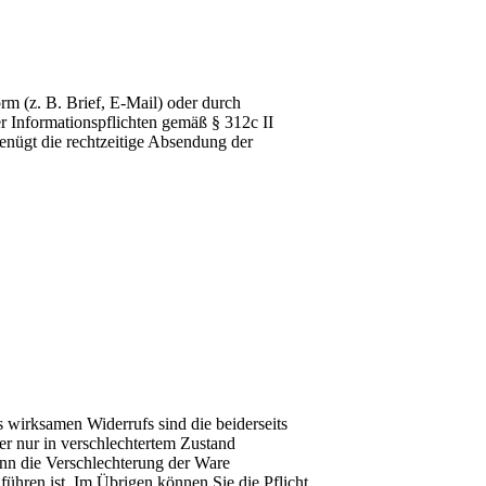
m (z. B. Brief, E-Mail) oder durch
r Informationspflichten gemäß § 312c II
enügt die rechtzeitige Absendung der
s wirksamen Widerrufs sind die beiderseits
r nur in verschlechtertem Zustand
enn die Verschlechterung der Ware
hren ist. Im Übrigen können Sie die Pflicht