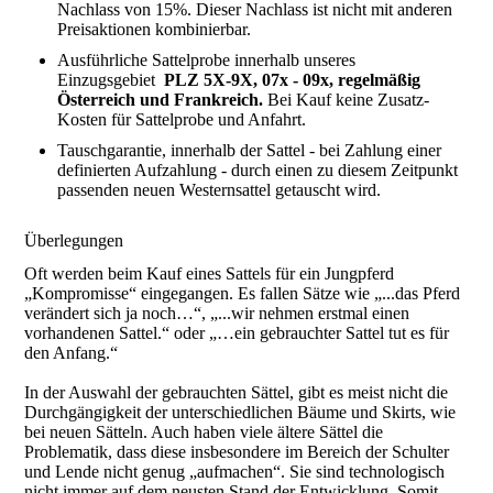
Nachlass von 15%. Dieser Nachlass ist nicht mit anderen
Preisaktionen kombinierbar.
Ausführliche Sattelprobe innerhalb unseres
Einzugsgebiet
PLZ 5X-9X, 07x - 09x, regelmäßig
Österreich und Frankreich.
Bei Kauf keine Zusatz-
Kosten für Sattelprobe und Anfahrt.
Tauschgarantie, innerhalb der Sattel - bei Zahlung einer
definierten Aufzahlung - durch einen zu diesem Zeitpunkt
passenden neuen Westernsattel getauscht wird.
Überlegungen
Oft werden beim Kauf eines Sattels für ein Jungpferd
„Kompromisse“ eingegangen. Es fallen Sätze wie „...das Pferd
verändert sich ja noch…“, „...wir nehmen erstmal einen
vorhandenen Sattel.“ oder „…ein gebrauchter Sattel tut es für
den Anfang.“
In der Auswahl der gebrauchten Sättel, gibt es meist nicht die
Durchgängigkeit der unterschiedlichen Bäume und Skirts, wie
bei neuen Sätteln. Auch haben viele ältere Sättel die
Problematik, dass diese insbesondere im Bereich der Schulter
und Lende nicht genug „aufmachen“. Sie sind technologisch
nicht immer auf dem neusten Stand der Entwicklung. Somit