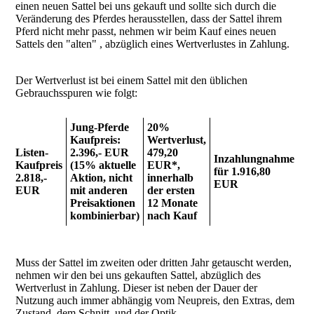
einen neuen Sattel bei uns gekauft und sollte sich durch die
Veränderung des Pferdes herausstellen, dass der Sattel ihrem
Pferd nicht mehr passt, nehmen wir beim Kauf eines neuen
Sattels den "alten" , abzüglich eines Wertverlustes in Zahlung.
Der Wertverlust ist bei einem Sattel mit den üblichen
Gebrauchsspuren wie folgt:
Jung-Pferde
20%
Kaufpreis:
Wertverlust,
Listen-
2.396,- EUR
479,20
Inzahlungnahme
Kaufpreis
(15% aktuelle
EUR*,
für 1.916,80
2.818,-
Aktion, nicht
innerhalb
EUR
EUR
mit anderen
der ersten
Preisaktionen
12 Monate
kombinierbar
)
nach Kauf
Muss der Sattel im zweiten oder dritten Jahr getauscht werden,
nehmen wir den bei uns gekauften Sattel, abzüglich des
Wertverlust in Zahlung. Dieser ist neben der Dauer der
Nutzung auch immer abhängig vom Neupreis, den Extras, dem
Zustand, dem Schnitt, und der Optik.